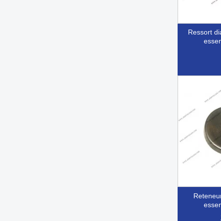
ressort diaphragme pompe
essen

Ap
reteneur ressort pompe
essen