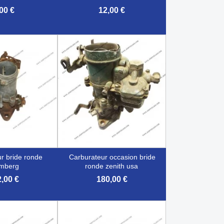
00 €
12,00 €

çu rapide
Aperçu rapide
carburateur occasion bride
omberg
ronde zenith usa
,00 €
180,00 €

çu rapide
Aperçu rapide