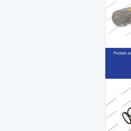
pedale a

Ap