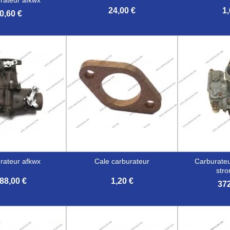
24,00 €
1,
0,60 €


erçu rapide
Aperçu rapide
Aper
urateur afkwx
cale carburateur
carburateur bride ronde
str
88,00 €
1,20 €
372


erçu rapide
Aperçu rapide
Aper