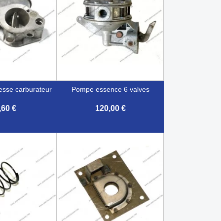
tesse carburateur
pompe essence 6 valves
,60 €
120,00 €

çu rapide
Aperçu rapide