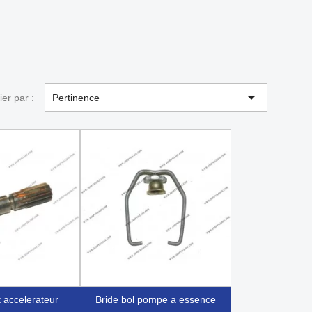

ier par :
Pertinence
t accelerateur
bride bol pompe a essence