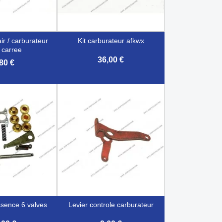
kit carburateur afkwx
 carree
36,00 €
80 €

çu rapide
Aperçu rapide
ssence 6 valves
levier controle carburateur