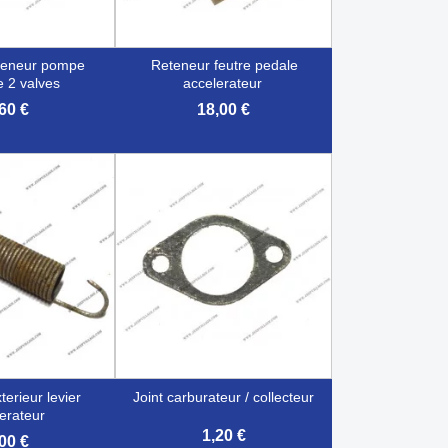
reteneur feutre pedale
 2 valves
accelerateur
60 €
18,00 €

çu rapide
Aperçu rapide
joint carburateur / collecteur
erateur
1,20 €
00 €