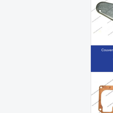
couve

Ap