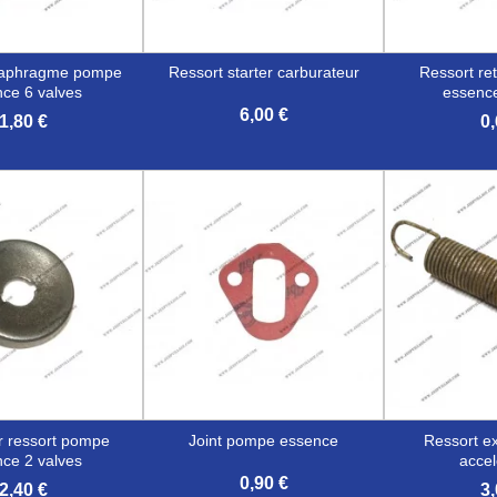
ressort starter carburateur
ressort reteneur pompe
ce 6 valves
essence
6,00 €
1,80 €
0,


erçu rapide
Aperçu rapide
Aper
joint pompe essence
ressort exterieur levier
ce 2 valves
accel
0,90 €
2,40 €
3,