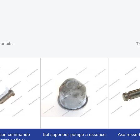
roduits.
Tr
bol superieur pompe a essence
axe ressor
rateur afkwx