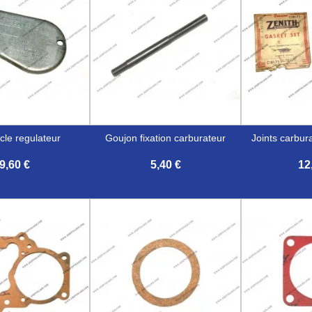
rcle regulateur
goujon fixation carburateur
joints carbur
9,60 €
5,40 €
12


erçu rapide
Aperçu rapide
Aper