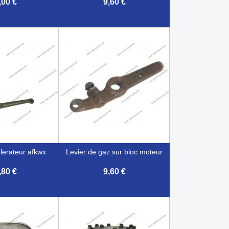
,00 €
9,60 €

çu rapide
Aperçu rapide
elerateur afkwx
levier de gaz sur bloc moteur
,80 €
9,60 €

çu rapide
Aperçu rapide