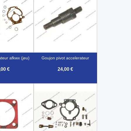
ateur afkwx (jeu)
goujon pivot accelerateur
,00 €
24,00 €

çu rapide
Aperçu rapide