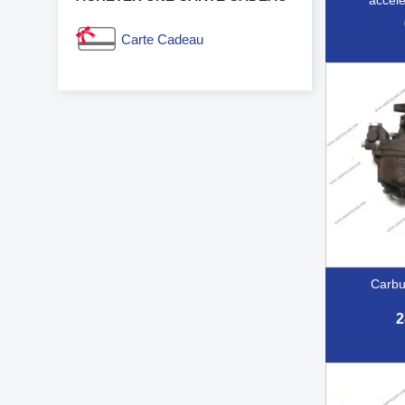
Carte Cadeau

Ap
carb
2

Ap