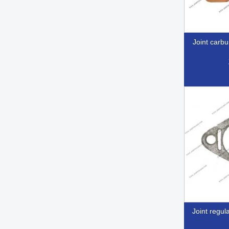
joint carb

Ap
joint regu