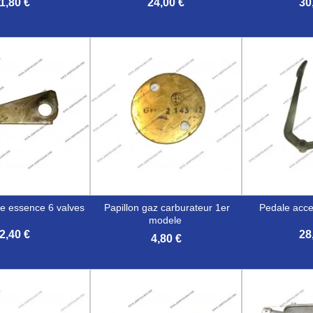
1,80 €
24,00 €
30


erçu rapide
Aperçu rapide
Aper
pe essence 6 valves
papillon gaz carburateur 1er
pedale acc
modele
2,40 €
28
4,80 €


erçu rapide
Aperçu rapide
Aper