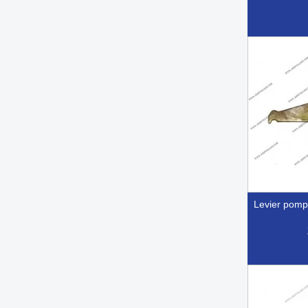

Ap
levier pom

Ap