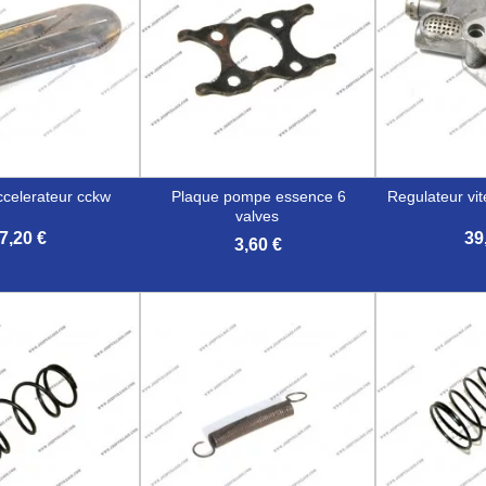
ccelerateur cckw
plaque pompe essence 6
regulateur vi
valves
7,20 €
39
3,60 €


erçu rapide
Aperçu rapide
Aper