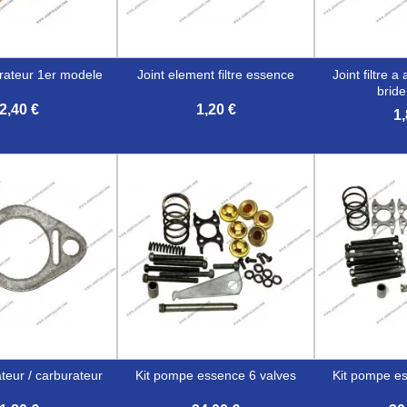
urateur 1er modele
joint element filtre essence
joint filtre a air / carburateur
bride
2,40 €
1,20 €
1,


erçu rapide
Aperçu rapide
Aper
lateur / carburateur
kit pompe essence 6 valves
kit pompe e