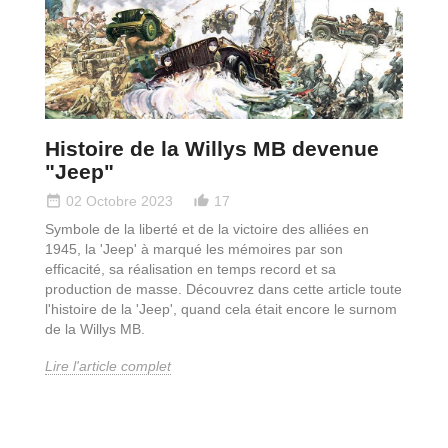
Histoire de la Willys MB devenue
"Jeep"
date_range
thumb_up_alt
02 Octobre 2023
17
Symbole de la liberté et de la victoire des alliées en
1945, la 'Jeep' à marqué les mémoires par son
efficacité, sa réalisation en temps record et sa
production de masse. Découvrez dans cette article toute
l'histoire de la 'Jeep', quand cela était encore le surnom
de la Willys MB.
Lire l'article complet