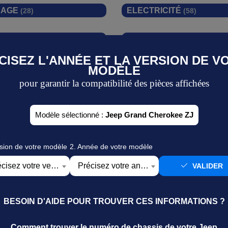
RAGE
ELECTRICITÉ
(28)
(58)
ES
FREINAGE
(11)
(83)
CISEZ L'ANNÉE ET LA VERSION DE V
 véhicule
MODÈLE
S & CADEAUX
PONTS
(3)
(142)
pour garantir la compatibilité des pièces affichées
VISEURS
SERRURES, BARILLETS 
(9)
CLEFS
(14)
Modèle sélectionné :
Jeep Grand Cherokee ZJ
rsion de votre modèle
2. Année de votre modèle
Précisez votre version
Précisez votre année
VALIDER
J a révolutionné le marché en combinant c
usieurs motorisations essence, dont le célèb
BESOIN D'AIDE POUR TROUVER CES INFORMATIONS ?
 excellente polyvalence.
Comment trouver le numéro de chassis de votre Jeep