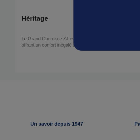
Héritage
Le Grand Cherokee ZJ est une pièce majeure dans l’histoir
offrant un confort inégalé à l’époque.
Un savoir depuis 1947
Pa