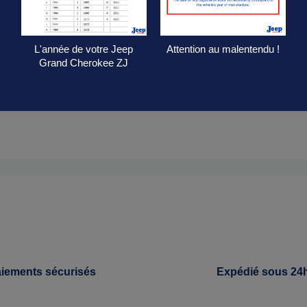
L'année de votre Jeep
Attention au malentendu !
Grand Cherokee ZJ
e Jeep. Il a su séduire un public à la recherche d’un SUV premium ca
iements sécurisés
Expédié sous 24