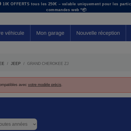
 10€ OFFERTS tous les 250€ – valable uniquement pour les particu
commandes web *📦
re véhicule
Mon garage
Nouvelle réception
EE
JEEP
GRAND CHEROKEE ZJ
 compatibles avec
votre modèle précis
.