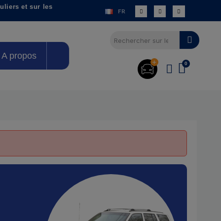
liers et sur les
FR
A propos