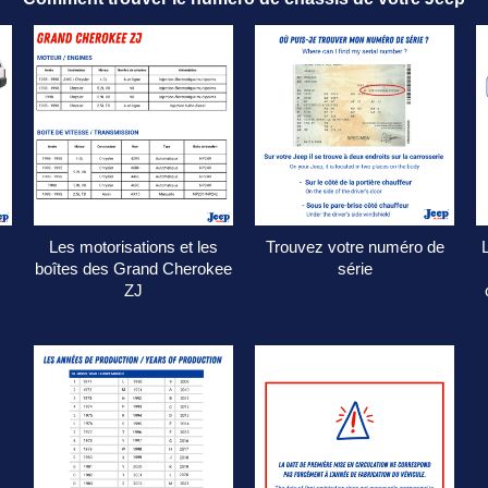
5.9L V8 (version limitée)
km
n
Les motorisations et les
Trouvez votre numéro de
boîtes des Grand Cherokee
série
ZJ
ut de gamme