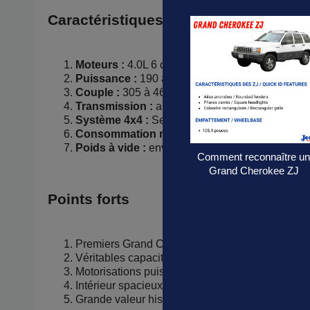
Caractéristiques techniques
Moteurs :
4.0L 6 cylindres en ligne, 5.2L V8, ou 
Puissance :
190 à 245 ch
Couple :
305 à 460 Nm
Transmission :
automatique 4 vitesses
Système 4x4 :
Selec-Trac ou Quadra-Trac
Consommation moyenne :
env. 13–18 L/100 
Poids à vide :
env. 1 800–2 000 kg
Comment reconnaître u
Grand Cherokee ZJ
Points forts
Premiers Grand Cherokee, pionnier du SUV ha
Véritables capacités tout-terrain Jeep
Motorisations puissantes, notamment le V8
Intérieur spacieux et confortable
Grande valeur historique et collection