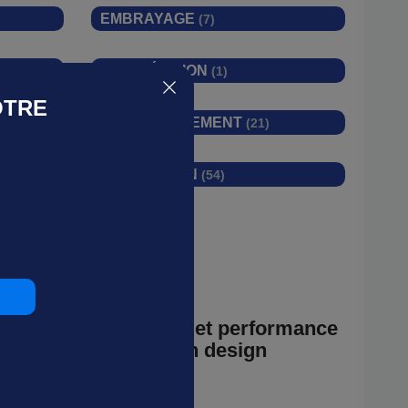
EMBRAYAGE
(7)
KITS RÉVISION
(1)
OTRE
REFROIDISSEMENT
(21)
ET
SUSPENSION
(54)
onfort haut de gamme et performance
re V8, il proposait un design