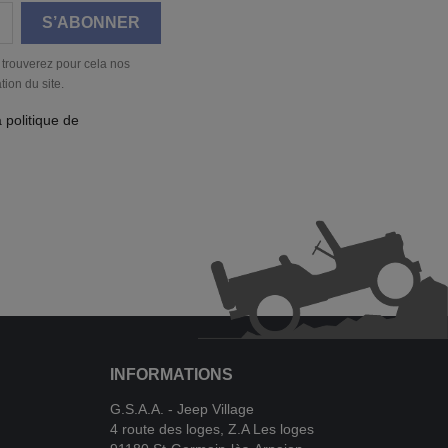
 trouverez pour cela nos
tion du site.
a politique de
INFORMATIONS
G.S.A.A. - Jeep Village
4 route des loges, Z.A Les loges