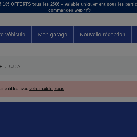
 10€ OFFERTS tous les 250€ – valable uniquement pour les particu
commandes web *📦
re véhicule
Mon garage
Nouvelle réception
P
CJ-3A
 compatibles avec
votre modèle précis
.