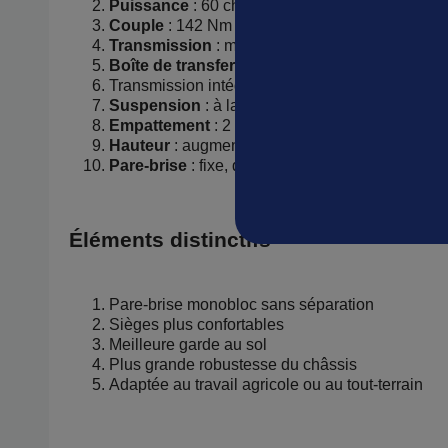
Puissance
: 60 ch
Couple
: 142 Nm
Transmission
: manuelle 3 vitesses T-90
Boîte de transfert
: Dana Spicer 18
Transmission intégrale enclenchable
Suspension
: à lames semi-elliptiques
Empattement
: 2 032 mm
Hauteur
: augmentée par rapport à la CJ-2A
Pare-brise
: fixe, d’un seul tenant avec ventilate
Éléments distinctifs
Pare-brise monobloc sans séparation
Sièges plus confortables
Meilleure garde au sol
Plus grande robustesse du châssis
Adaptée au travail agricole ou au tout-terrain