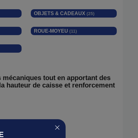
OBJETS & CADEAUX
(25)
ROUE-MOYEU
(11)
ts mécaniques tout en apportant des
 la hauteur de caisse et renforcement
E