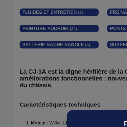
FLUIDES ET ENTRETIEN
FREIN
(9)
PEINTURE-POCHOIR
PONTS
(34)
SELLERIE-BACHE-SANGLE
SUSPE
(4)
La
CJ-3A
est la digne héritière de l
améliorations fonctionnelles : nouve
du châssis.
Caractéristiques techniques
Moteur
: Willys L134 “Go Devil” – 4 cylindres, 2
Ajoutez votre