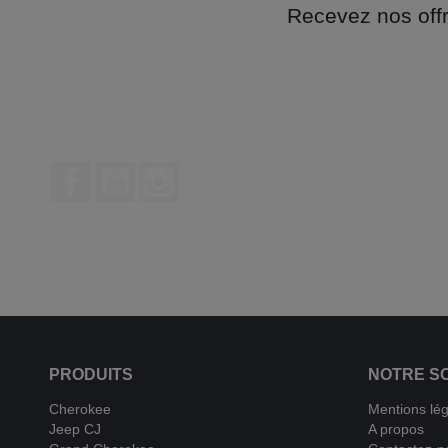
Recevez nos off
Facebook
YouTube
Instagram
PRODUITS
NOTRE S
Cherokee
Mentions lé
Jeep CJ
A propos