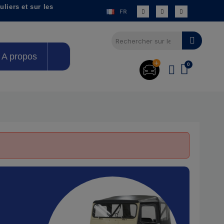
liers et sur les
FR
A propos