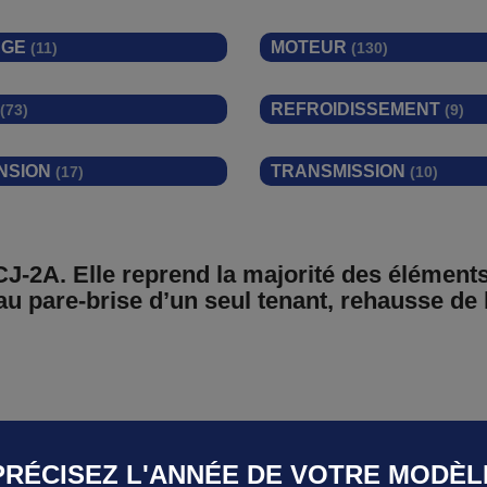
AGE
MOTEUR
(11)
(130)
REFROIDISSEMENT
(73)
(9)
NSION
TRANSMISSION
(17)
(10)
a CJ-2A. Elle reprend la majorité des élémen
au pare-brise d’un seul tenant, rehausse de
PRÉCISEZ L'ANNÉE DE VOTRE MODÈL
.2 L
 véhicule