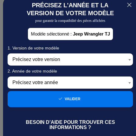
FREINAGE
Ajoutez votre véhicule
(105)
PRÉCISEZ L'ANNÉE ET LA
VERSION DE VOTRE MODÈLE
KITS RÉVISION
(4)
pour garantir la compatibilité des pièces affichées
MOTEUR
(169)
Modèle sélectionné :
Jeep Wrangler TJ
OBJETS & CADEAUX
(3)
1. Version de votre modèle
PONTS
(180)
Précisez votre version
REFROIDISSEMENT
(55)
2. Année de votre modèle
ROUE
Précisez votre année
(13)
RÉTROVISEURS
(22)
VALIDER
SERRURES, BARILLETS ET CLEFS
(13)
SUSPENSION
(61)
BESOIN D'AIDE POUR TROUVER CES
INFORMATIONS ?
TOITS SOUPLES / CAPOTES
(63)