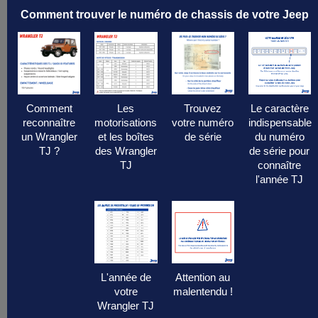
Comment trouver le numéro de chassis de votre Jeep
TRANSMISSION
(25)
Lancée en 1997, la
Jeep Wrangler TJ
succède à la YJ en retrouvant les
phares ronds emblématiques tout en
Comment
Les
Trouvez
Le caractère
adoptant une suspension moderne. Ce
reconnaître
motorisations
votre numéro
indispensable
un Wrangler
et les boîtes
de série
du numéro
modèle offre plus de confort sans
TJ ?
des Wrangler
de série pour
sacrifier ses capacités tout-terrain
TJ
connaître
légendaires.
l'année TJ
Caractéristiques techniques
Motorisations
:
L'année de
Attention au
• 2.5L 4 cylindres (1997–2002)
votre
malentendu !
• 4.0L 6 cylindres en ligne (1997–2006)
Wrangler TJ
Transmission
: manuelle 5 rapports ou