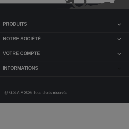

PRODUITS

NOTRE SOCIÉTÉ

VOTRE COMPTE
keyboard_arrow_down
INFORMATIONS
@ G.S.A.A 2026 Tous droits réservés