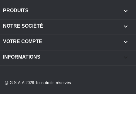

PRODUITS

NOTRE SOCIÉTÉ

VOTRE COMPTE
keyboard_arrow_down
INFORMATIONS
@ G.S.A.A 2026 Tous droits réservés