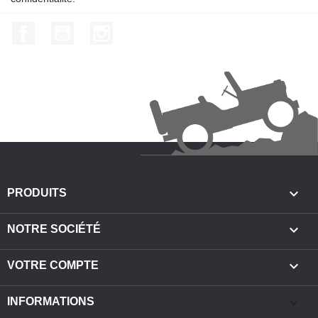
Facebook
YouTube
Instagram

PRODUITS

NOTRE SOCIÉTÉ

VOTRE COMPTE
keyboard_arrow_down
INFORMATIONS