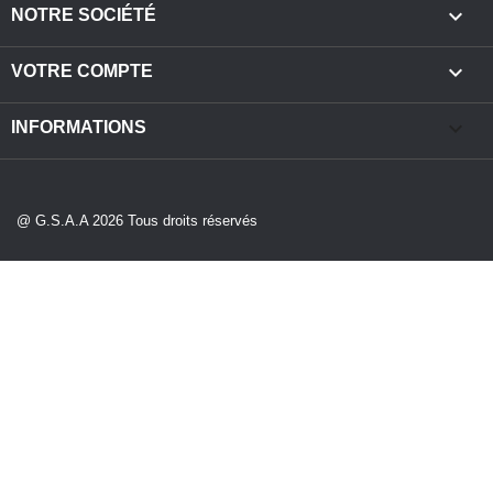

NOTRE SOCIÉTÉ

VOTRE COMPTE
keyboard_arrow_down
INFORMATIONS
@ G.S.A.A 2026 Tous droits réservés