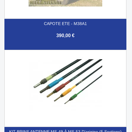
CAPOTE ETE - M38A1
390,00 €
KIT BRINS ANTENNE MS-49 À MS-53 D’origine (5 Sections)