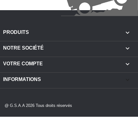

PRODUITS

NOTRE SOCIÉTÉ

VOTRE COMPTE
keyboard_arrow_down
INFORMATIONS
@ G.S.A.A 2026 Tous droits réservés