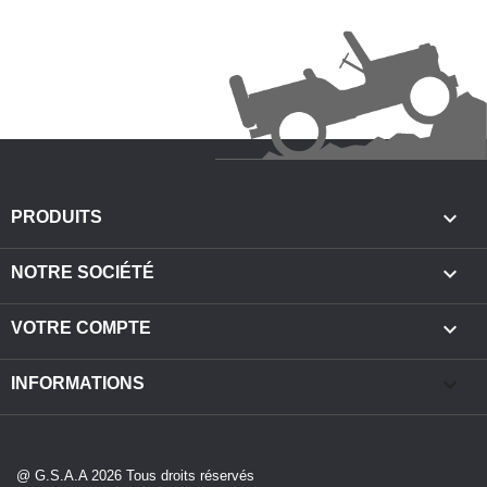

PRODUITS

NOTRE SOCIÉTÉ

VOTRE COMPTE
keyboard_arrow_down
INFORMATIONS
@ G.S.A.A 2026 Tous droits réservés