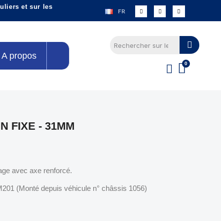
liers et sur les
FR
A propos
N FIXE - 31MM
age avec axe renforcé.
201 (Monté depuis véhicule n° châssis 1056)