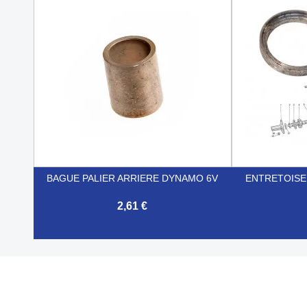


Aperçu rapide
BAGUE PALIER ARRIERE DYNAMO 6V
ENTRETOISE 
2,61 €


Aperçu rapide