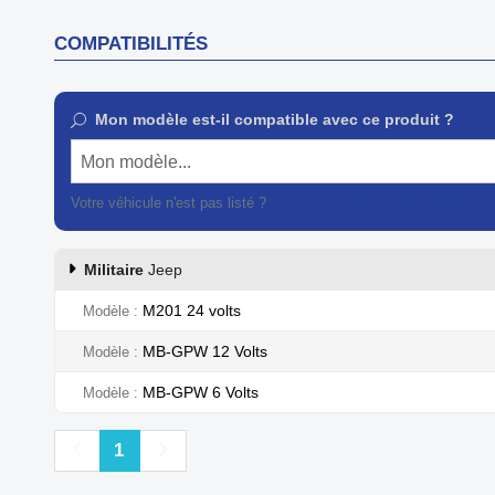
COMPATIBILITÉS
Mon modèle est-il compatible avec ce produit ?
Mon modèle...
Votre véhicule n'est pas listé ?
Contactez notre service client
Militaire
Jeep
M201 24 volts
Modèle
MB-GPW 12 Volts
Modèle
MB-GPW 6 Volts
Modèle
Précédent
Suivant
1