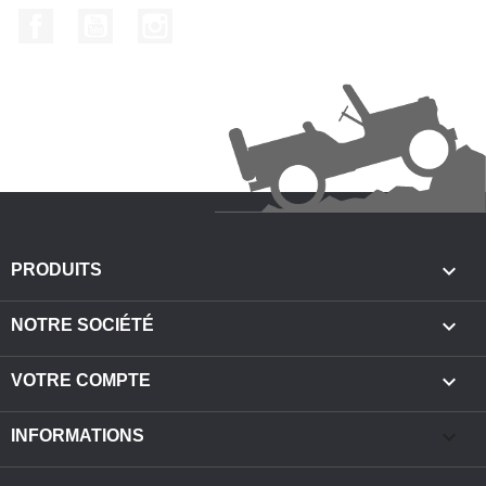
Facebook
YouTube
Instagram

PRODUITS

NOTRE SOCIÉTÉ

VOTRE COMPTE
keyboard_arrow_down
INFORMATIONS