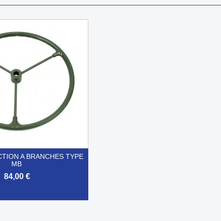
CTION A BRANCHES TYPE
MB
84,00 €
Aperçu rapide