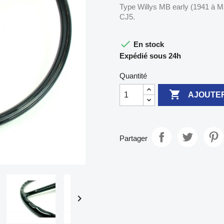
Type Willys MB early (1941 à 
CJ5.

En stock
Expédié sous 24h
Quantité

AJOUTER
Partager
