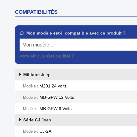
COMPATIBILITÉS
Mon modèle est-il compatible avec ce produit ?
Mon modèle...
Votre véhicule n'est pas listé ?
Contactez notre service client
Militaire
Jeep
M201 24 volts
Modèle
MB-GPW 12 Volts
Modèle
MB-GPW 6 Volts
Modèle
Série CJ
Jeep
CJ-2A
Modèle