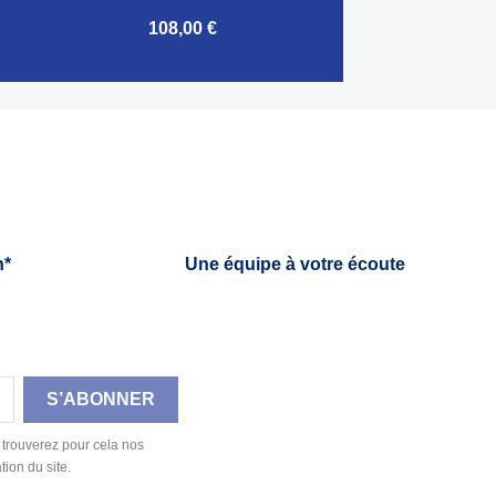
108,00 €

Aperçu rapide
h*
Une équipe à votre écoute
 trouverez pour cela nos
tion du site.