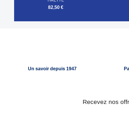
82,50 €


Aperçu rapide
Un savoir depuis 1947
Pa
Recevez nos off