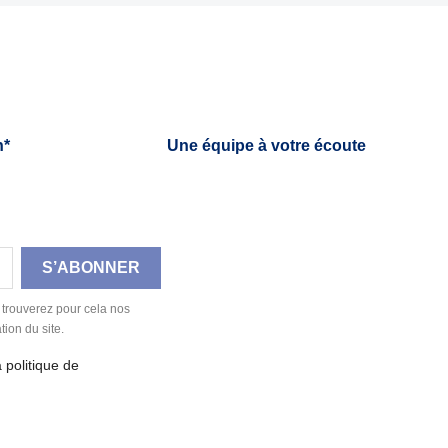

Aperçu rapide
h*
Une équipe à votre écoute
 trouverez pour cela nos
tion du site.
a politique de