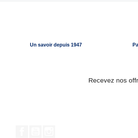


Aperçu rapide
Un savoir depuis 1947
Pa
Recevez nos off
Facebook
YouTube
Instagram