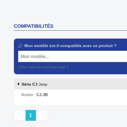
COMPATIBILITÉS
Mon modèle est-il compatible avec ce produit ?
Mon modèle...
Votre véhicule n'est pas listé ?
Contactez notre service client
Série CJ
Jeep
CJ-3B
Modèle
Précédent
Suivant
1