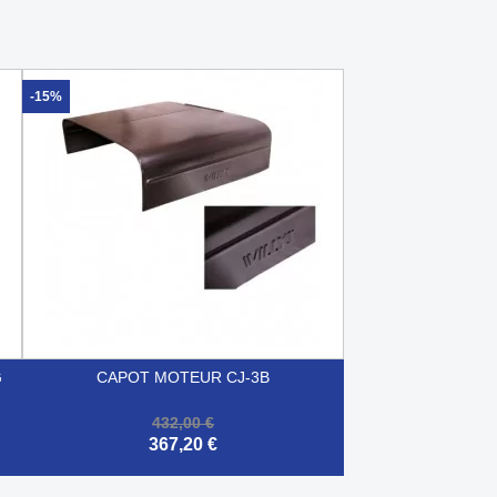
-15%
G
CAPOT MOTEUR CJ-3B
432,00 €
367,20 €