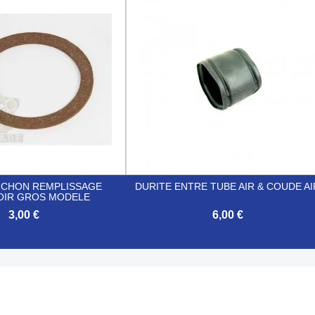

Aperçu rapide
Aperçu rapide
UCHON REMPLISSAGE
DURITE ENTRE TUBE AIR & COUDE AI
OIR GROS MODELE
3,00 €
6,00 €

Aperçu rapide
Aperçu rapide