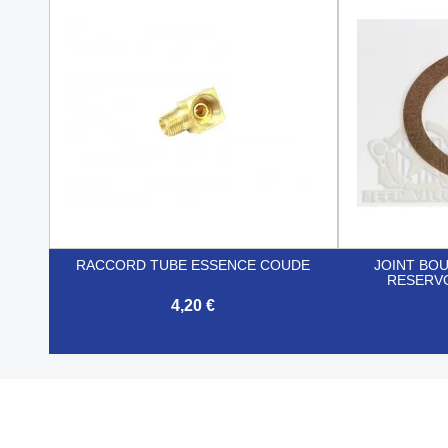


Aperçu rapide
RACCORD TUBE ESSENCE COUDE
JOINT BO
RESERV
4,20 €


Aperçu rapide