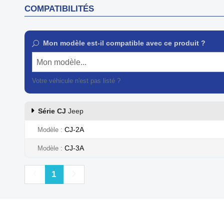
COMPATIBILITÉS
Mon modèle est-il compatible avec ce produit ?
Mon modèle...
Votre véhicule n'est pas listé ?
Contactez notre service client
Série CJ
Jeep
CJ-2A
Modèle
CJ-3A
Modèle
Précédent
Suivant
1