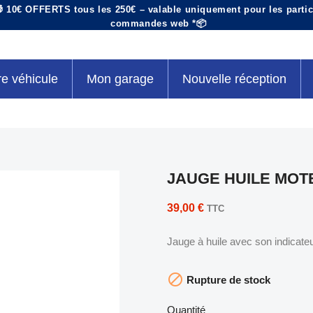
 10€ OFFERTS tous les 250€ – valable uniquement pour les particu
commandes web *📦
re véhicule
Mon garage
Nouvelle réception
JAUGE HUILE MOT
39,00 €
TTC
Jauge à huile avec son indicate

Rupture de stock
Quantité