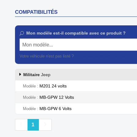
COMPATIBILITÉS
Mon modèle est-il compatible avec ce produit ?
Mon modèle...
Votre véhicule n'est pas listé ?
Contactez notre service client
Militaire
Jeep
M201 24 volts
Modèle
MB-GPW 12 Volts
Modèle
MB-GPW 6 Volts
Modèle
Précédent
Suivant
1