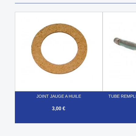
JOINT JAUGE A HUILE
TUBE REMPL
3,00 €


Aperçu rapide