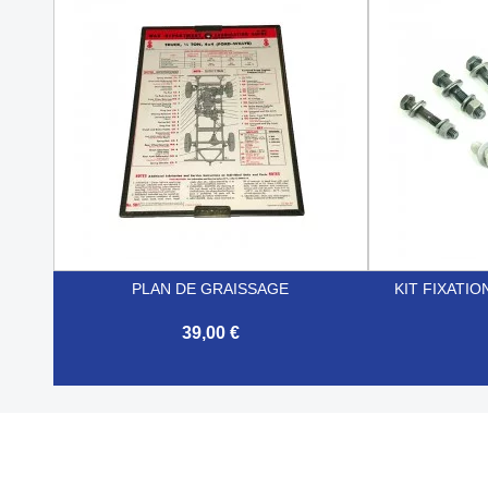


Aperçu rapide
PLAN DE GRAISSAGE
KIT FIXATIO
39,00 €


Aperçu rapide