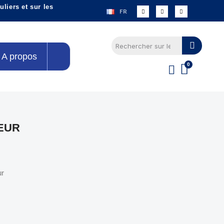
liers et sur les
FR
A propos
EUR
ur