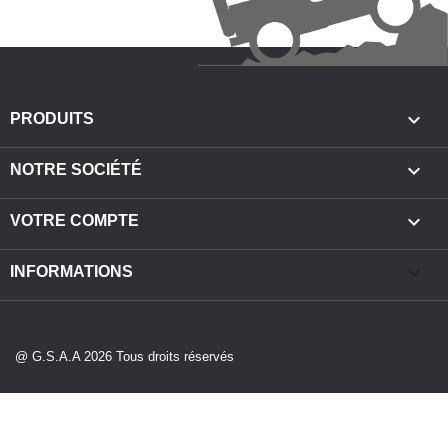

PRODUITS

NOTRE SOCIÉTÉ

VOTRE COMPTE
keyboard_arrow_down
INFORMATIONS
@ G.S.A.A 2026 Tous droits réservés