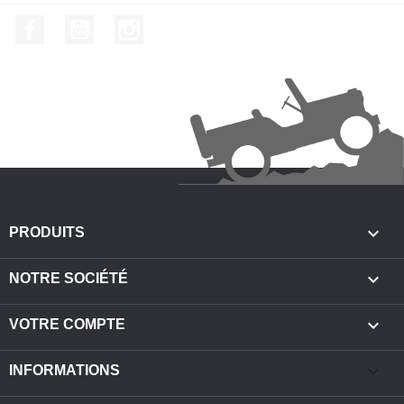
Facebook
YouTube
Instagram

PRODUITS

NOTRE SOCIÉTÉ

VOTRE COMPTE
keyboard_arrow_down
INFORMATIONS