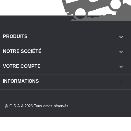

PRODUITS

NOTRE SOCIÉTÉ

VOTRE COMPTE
keyboard_arrow_down
INFORMATIONS
@ G.S.A.A 2026 Tous droits réservés