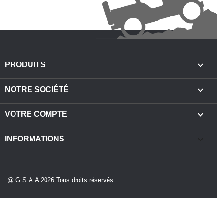

PRODUITS

NOTRE SOCIÉTÉ

VOTRE COMPTE
keyboard_arrow_down
INFORMATIONS
@ G.S.A.A 2026 Tous droits réservés