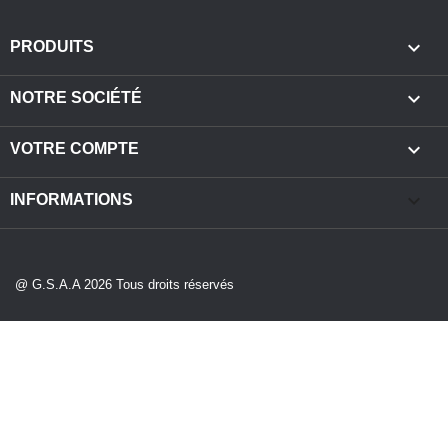

PRODUITS

NOTRE SOCIÉTÉ

VOTRE COMPTE
keyboard_arrow_down
INFORMATIONS
@ G.S.A.A 2026 Tous droits réservés