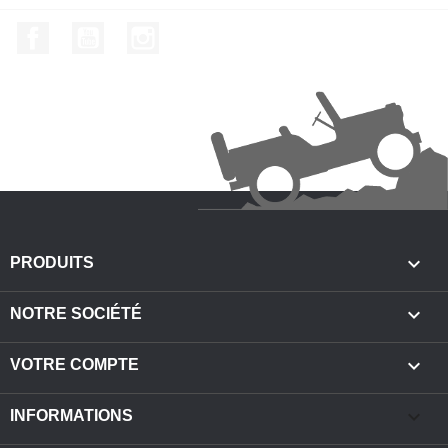
Facebook
YouTube
Instagram

PRODUITS

NOTRE SOCIÉTÉ

VOTRE COMPTE
keyboard_arrow_down
INFORMATIONS