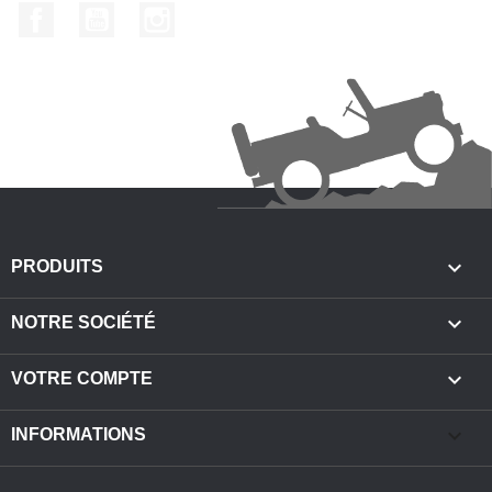
Facebook
YouTube
Instagram

PRODUITS

NOTRE SOCIÉTÉ

VOTRE COMPTE
keyboard_arrow_down
INFORMATIONS