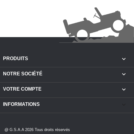

PRODUITS

NOTRE SOCIÉTÉ

VOTRE COMPTE
keyboard_arrow_down
INFORMATIONS
@ G.S.A.A 2026 Tous droits réservés