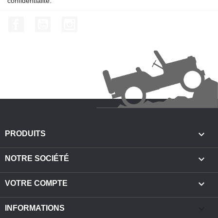
confidentialité.
Facebook
YouTube
Instagram

PRODUITS

NOTRE SOCIÉTÉ

VOTRE COMPTE
keyboard_arrow_down
INFORMATIONS