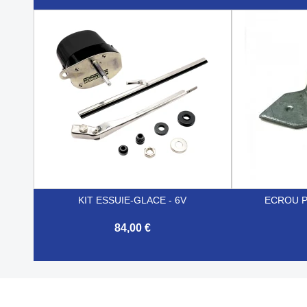


Aperçu rapide
KIT ESSUIE-GLACE - 6V
ECROU P
84,00 €


Aperçu rapide