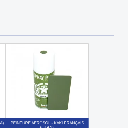
A)
PEINTURE AEROSOL - KAKI FRANÇAIS
(OTAN)