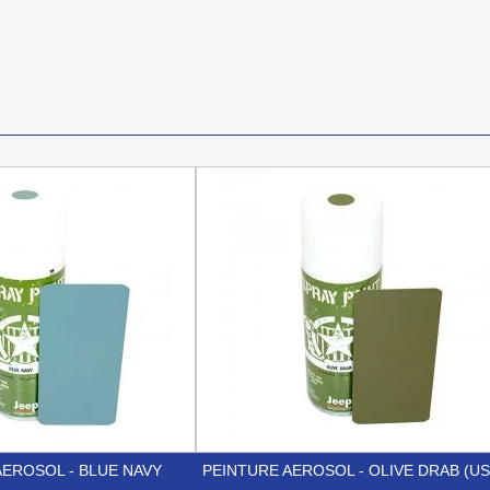
AEROSOL - BLUE NAVY
PEINTURE AEROSOL - OLIVE DRAB (US