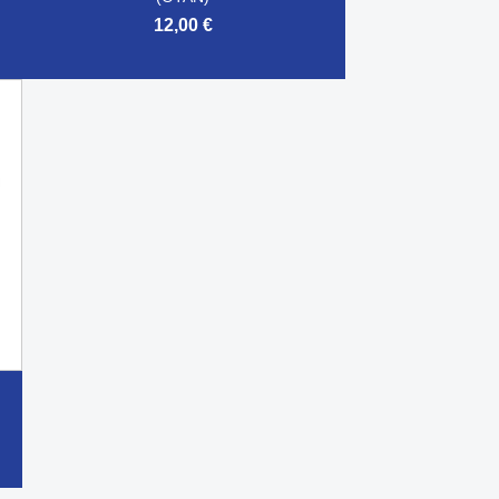
12,00 €

Aperçu rapide