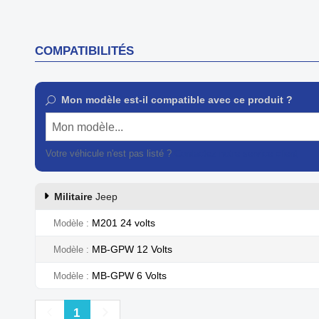


Aperçu rapide
COMPATIBILITÉS
Mon modèle est-il compatible avec ce produit ?
Mon modèle...
Votre véhicule n'est pas listé ?
Contactez notre service client
Militaire
Jeep
M201 24 volts
Modèle
MB-GPW 12 Volts
Modèle
MB-GPW 6 Volts
Modèle
Précédent
Suivant
1