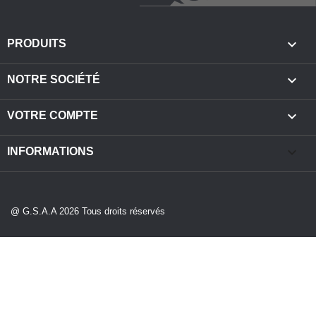

PRODUITS

NOTRE SOCIÉTÉ

VOTRE COMPTE
keyboard_arrow_down
INFORMATIONS
@ G.S.A.A 2026 Tous droits réservés