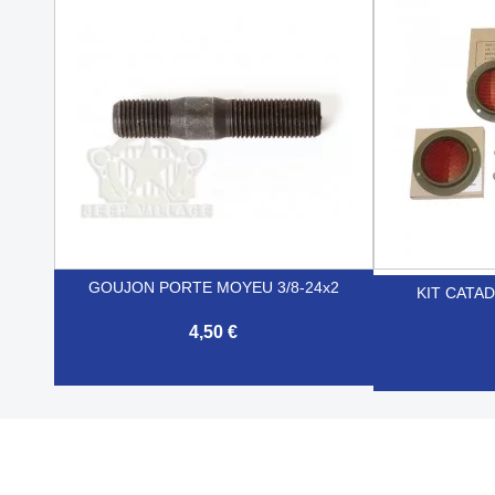


Aperçu rapide
GOUJON PORTE MOYEU 3/8-24x2
KIT CATA
4,50 €

Aperçu rapide
