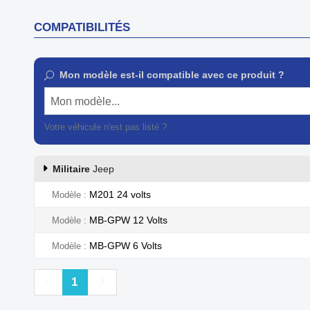
COMPATIBILITÉS
Mon modèle est-il compatible avec ce produit ?
Mon modèle...
Votre véhicule n'est pas listé ?
Contactez notre service client
Militaire
Jeep
M201 24 volts
Modèle
MB-GPW 12 Volts
Modèle
MB-GPW 6 Volts
Modèle
Précédent
Suivant
1