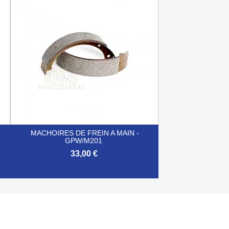

Aperçu rapide
MACHOIRES DE FREIN A MAIN -
GPW/M201
33,00 €

Aperçu rapide