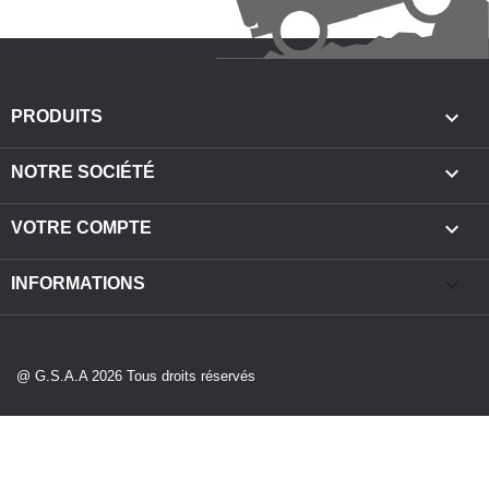

PRODUITS

NOTRE SOCIÉTÉ

VOTRE COMPTE
keyboard_arrow_down
INFORMATIONS
@ G.S.A.A 2026 Tous droits réservés