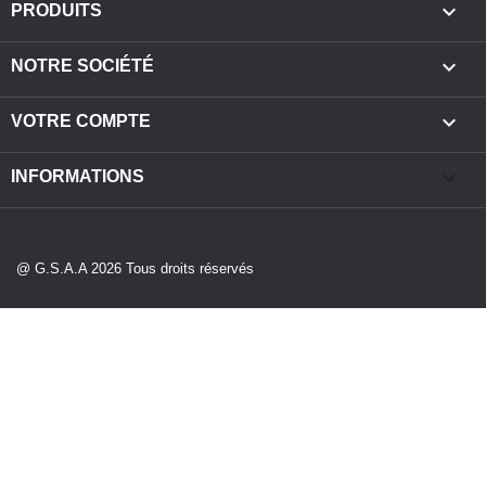

PRODUITS

NOTRE SOCIÉTÉ

VOTRE COMPTE
keyboard_arrow_down
INFORMATIONS
@ G.S.A.A 2026 Tous droits réservés