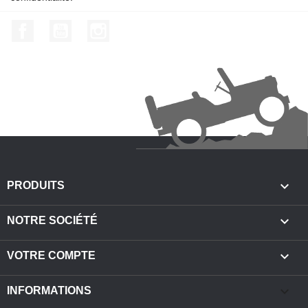
Facebook
YouTube
Instagram

PRODUITS

NOTRE SOCIÉTÉ

VOTRE COMPTE
keyboard_arrow_down
INFORMATIONS