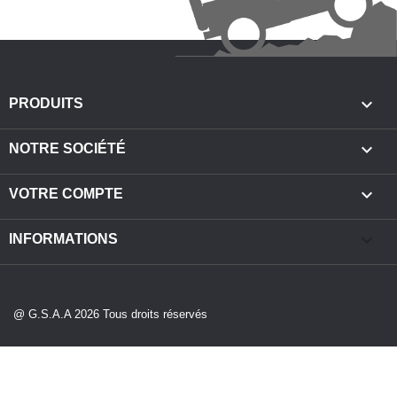

PRODUITS

NOTRE SOCIÉTÉ

VOTRE COMPTE
keyboard_arrow_down
INFORMATIONS
@ G.S.A.A 2026 Tous droits réservés