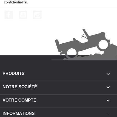
confidentialité.
Facebook
YouTube
Instagram

PRODUITS

NOTRE SOCIÉTÉ

VOTRE COMPTE
keyboard_arrow_down
INFORMATIONS