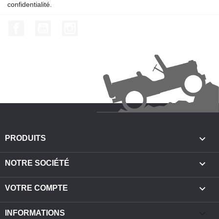
confidentialité.
Facebook
YouTube
Instagram

PRODUITS

NOTRE SOCIÉTÉ

VOTRE COMPTE
keyboard_arrow_down
INFORMATIONS