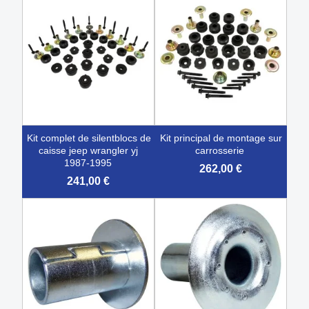
kit complet de silentblocs de
kit principal de montage sur
caisse jeep wrangler yj
carrosserie
1987-1995
262,00 €
241,00 €