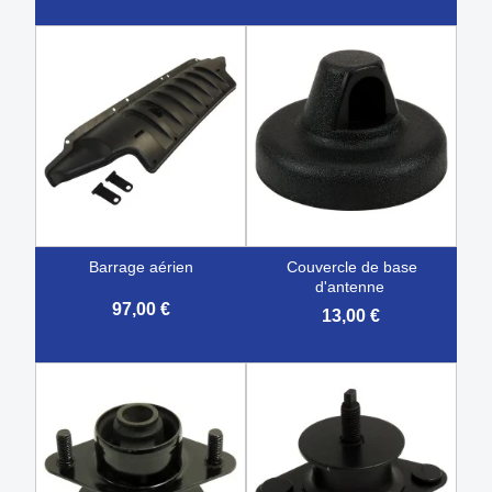
barrage aérien
couvercle de base
d'antenne
97,00 €
13,00 €