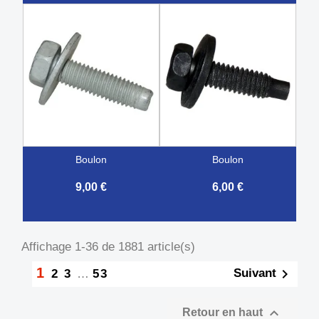
boulon
boulon
9,00 €
6,00 €
Affichage 1-36 de 1881 article(s)
1

Suivant
2
3
…
53

Retour en haut