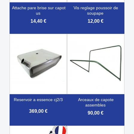
attache pare brise sur capot
vis reglage poussoir de
us
soupape
14,40 €
12,00 €
reservoir a essence cj2/3
arceaux de capote
assembles
369,00 €
90,00 €