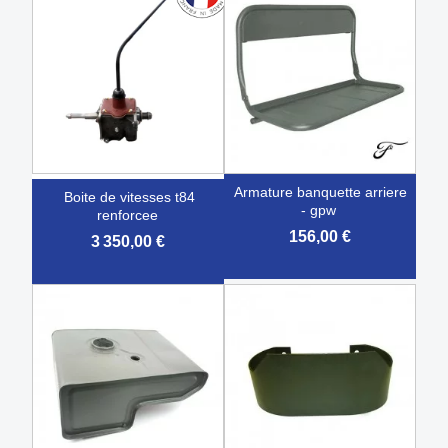
armature banquette arriere
boite de vitesses t84
- gpw
renforcee
156,00 €
3 350,00 €