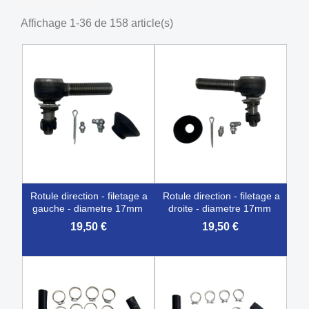
Affichage 1-36 de 158 article(s)
rotule direction - filetage a
rotule direction - filetage a
gauche - diametre 17mm
droite - diametre 17mm
19,50 €
19,50 €