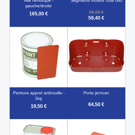
aile remorque -
segments moteur cote 060
gauche/droite
66,00 €
165,00 €
59,40 €
peinture appret antirouille -
porte jerrican
1kg
64,50 €
19,50 €