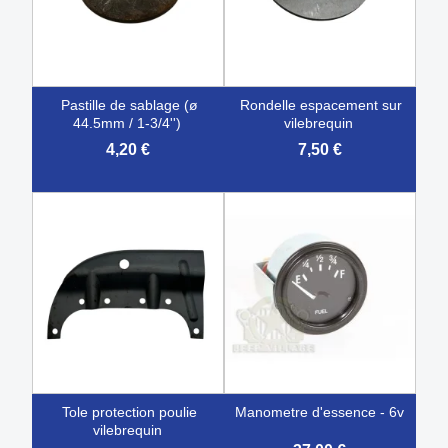
pastille de sablage (ø
rondelle espacement sur
44.5mm / 1-3/4'')
vilebrequin
4,20 €
7,50 €
tole protection poulie
manometre d'essence - 6v
vilebrequin