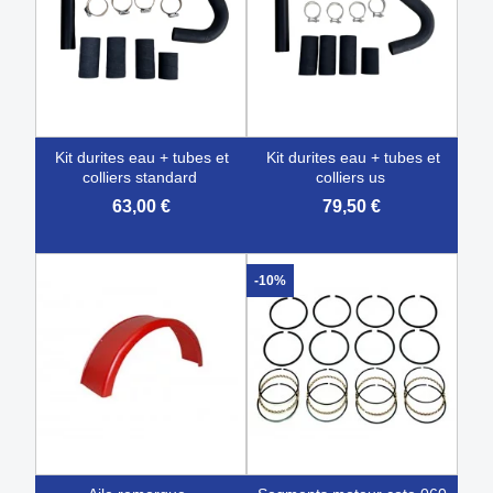
kit durites eau + tubes et
kit durites eau + tubes et
colliers standard
colliers us
63,00 €
79,50 €
-10%