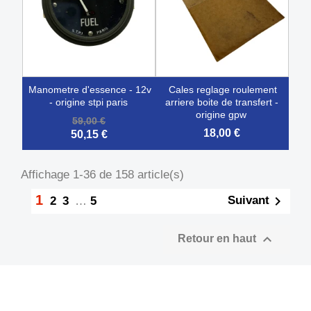
manometre d'essence - 12v
cales reglage roulement
- origine stpi paris
arriere boite de transfert -
origine gpw
59,00 €
18,00 €
50,15 €
Affichage 1-36 de 158 article(s)
1

Suivant
2
3
…
5

Retour en haut