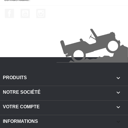
Facebook
YouTube
Instagram

PRODUITS

NOTRE SOCIÉTÉ

VOTRE COMPTE
keyboard_arrow_down
INFORMATIONS