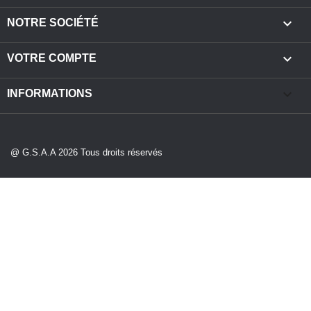

NOTRE SOCIÉTÉ

VOTRE COMPTE
keyboard_arrow_down
INFORMATIONS
@ G.S.A.A 2026 Tous droits réservés