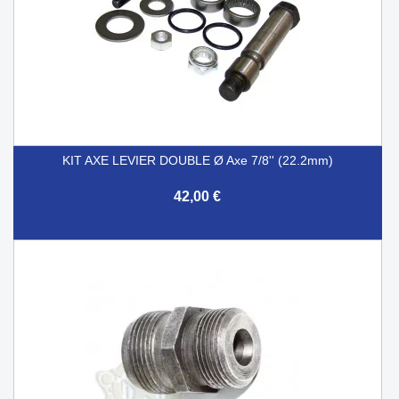
KIT AXE LEVIER DOUBLE Ø Axe 7/8'' (22.2mm)
42,00 €