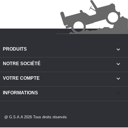

PRODUITS

NOTRE SOCIÉTÉ

VOTRE COMPTE
keyboard_arrow_down
INFORMATIONS
@ G.S.A.A 2026 Tous droits réservés