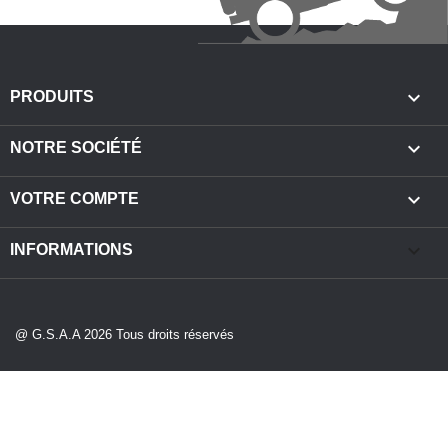

PRODUITS

NOTRE SOCIÉTÉ

VOTRE COMPTE
keyboard_arrow_down
INFORMATIONS
@ G.S.A.A 2026 Tous droits réservés