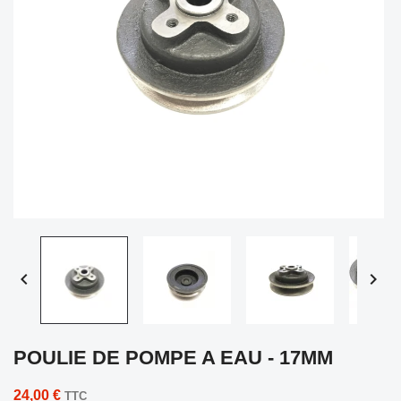


POULIE DE POMPE A EAU - 17MM
24,00 €
TTC