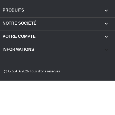

PRODUITS

NOTRE SOCIÉTÉ

VOTRE COMPTE
keyboard_arrow_down
INFORMATIONS
@ G.S.A.A 2026 Tous droits réservés