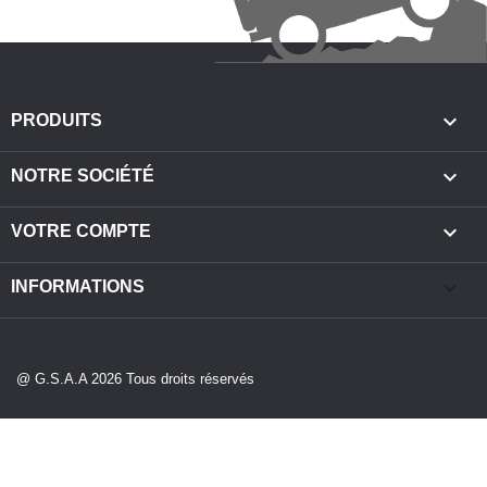

PRODUITS

NOTRE SOCIÉTÉ

VOTRE COMPTE
keyboard_arrow_down
INFORMATIONS
@ G.S.A.A 2026 Tous droits réservés