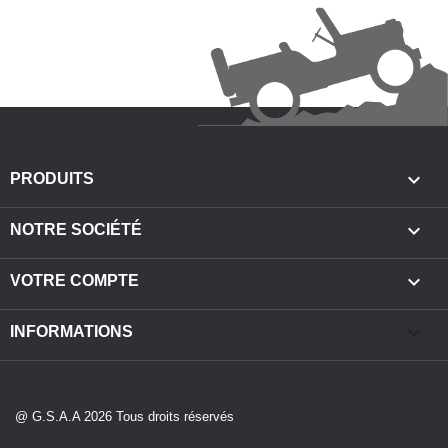

PRODUITS

NOTRE SOCIÉTÉ

VOTRE COMPTE
keyboard_arrow_down
INFORMATIONS
@ G.S.A.A 2026 Tous droits réservés