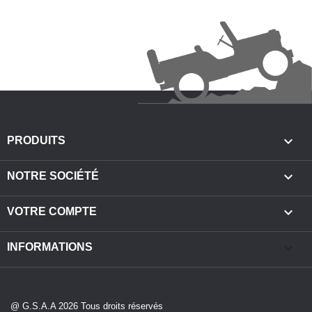

PRODUITS

NOTRE SOCIÉTÉ

VOTRE COMPTE
keyboard_arrow_down
INFORMATIONS
@ G.S.A.A 2026 Tous droits réservés