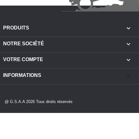

PRODUITS

NOTRE SOCIÉTÉ

VOTRE COMPTE
keyboard_arrow_down
INFORMATIONS
@ G.S.A.A 2026 Tous droits réservés