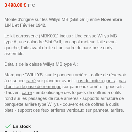
3 498,00 €
TTC
Monté d'origine sur les Willys MB (Slat Grill) entre
Novembre
1941 et Février 1942
.
Le kit carrosserie (MBK001) inclus : Une caisse Willys MB
type A, une calandre Slat Grill, un capot moteur, l'aile avant
gauche, l'aile avant droite et un cadre de pare-brise early
assemblé.
Détails de la caisse Willys MB type A :
Marquage "
WILLYS
" sur le panneau arrière - coffre de réservoir
à essence
carré
sur plancher avant -
pas de boite à gants
-
pas
d'orifice de prise de remorque
sur panneaux arrière - goussets
d'auvent
carré
- emboutissage des loquets de coffres à outils
rond sur les passages de roue arrières - supports armature de
banquette arrière type Willys - couvercles de coffres à outils
plats - support des feux arrières verticaux sur panneau arrière.

En stock