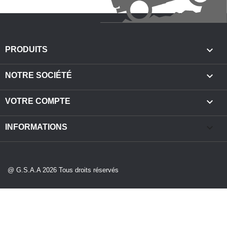

PRODUITS

NOTRE SOCIÉTÉ

VOTRE COMPTE
keyboard_arrow_down
INFORMATIONS
@ G.S.A.A 2026 Tous droits réservés