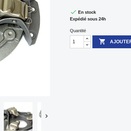

En stock
Expédié sous 24h
Quantité

AJOUTER
