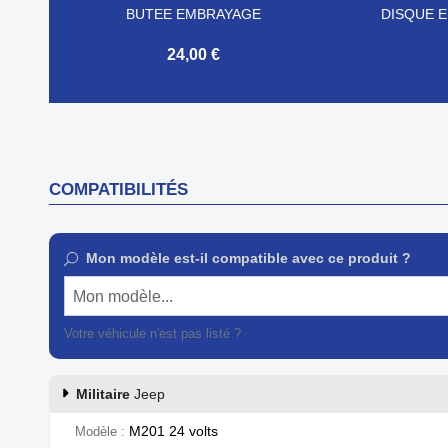
BUTEE EMBRAYAGE
DISQUE 
24,00 €


Aperçu rapide
COMPATIBILITÉS
Mon modèle est-il compatible avec ce produit ?
Mon modèle...
Votre véhicule n'est pas listé ?
Contactez notre service client
Militaire
Jeep
M201 24 volts
Modèle