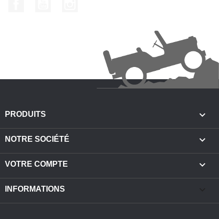
Facebook
YouTube
Instagram

PRODUITS

NOTRE SOCIÉTÉ

VOTRE COMPTE
keyboard_arrow_down
INFORMATIONS