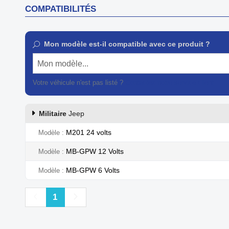
COMPATIBILITÉS
Mon modèle est-il compatible avec ce produit ?
Mon modèle...
Votre véhicule n'est pas listé ?
Contactez notre service client
Militaire
Jeep
M201 24 volts
Modèle
MB-GPW 12 Volts
Modèle
MB-GPW 6 Volts
Modèle
Précédent
Suivant
1